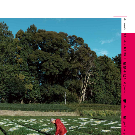
Artwork：TAKAGI KAORU「抜里の茶畑に色を咲かせる」 Photo：良知慎也 Model：山田昇 Logo Design：坂本陽一