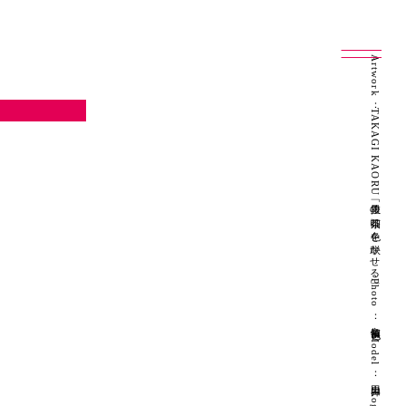
Artwork：TAKAGI KAORU「抜里の茶畑に色を咲かせる」 Photo：良知慎也 Model：山田昇 Logo Design：坂本陽一