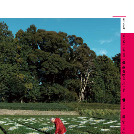
Artwork：TAKAGI KAORU「抜里の茶畑に色を咲かせる」 Photo：良知慎也 Model：山田昇 Logo Design：坂本陽一