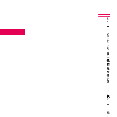
Artwork：TAKAGI KAORU「抜里の茶畑に色を咲かせる」 Photo：良知慎也 Model：山田昇 Logo Design：坂本陽一