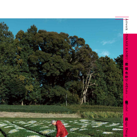
Artwork：TAKAGI KAORU「抜里の茶畑に色を咲かせる」 Photo：良知慎也 Model：山田昇 Logo Design：坂本陽一