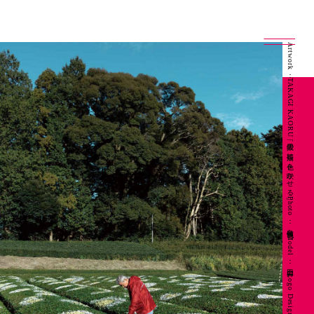
Artwork：TAKAGI KAORU「抜里の茶畑に色を咲かせる」 Photo：良知慎也 Model：山田昇 Logo Design：坂本陽一