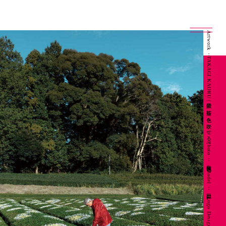
Artwork：TAKAGI KAORU「抜里の茶畑に色を咲かせる」 Photo：良知慎也 Model：山田昇 Logo Design：坂本陽一