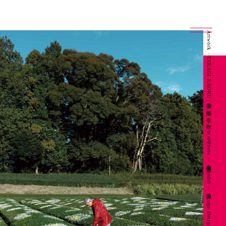
Artwork：TAKAGI KAORU「抜里の茶畑に色を咲かせる」 Photo：良知慎也 Model：山田昇 Logo Design：坂本陽一